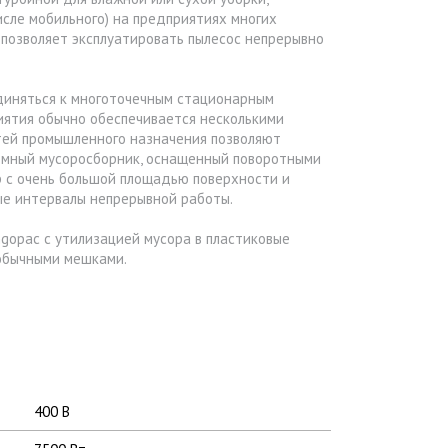
исле мобильного) на предприятиях многих
 позволяет эксплуатировать пылесос непрерывно
диняться к многоточечным стационарным
иятия обычно обеспечивается несколькими
тей промышленного назначения позволяют
емный мусоросборник, оснащенный поворотными
р с очень большой площадью поверхности и
е интервалы непрерывной работы.
gopac с утилизацией мусора в пластиковые
обычными мешками.
400 В