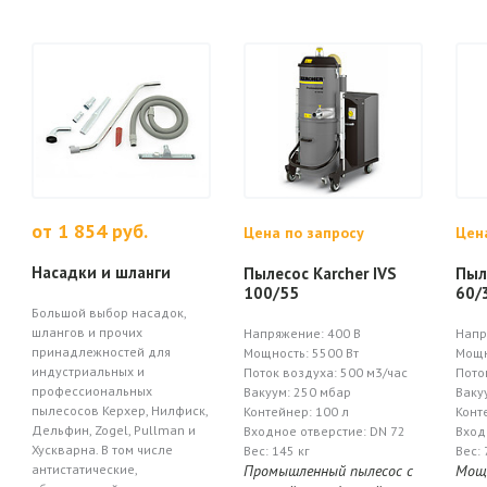
от 1 854 руб.
Цена по запросу
Цен
Насадки и шланги
Пылесос Karcher IVS
Пыл
100/55
60/
Большой выбор насадок,
шлангов и прочих
Напряжение: 400 В
Напр
принадлежностей для
Мощность: 5500 Вт
Мощн
индустриальных и
Поток воздуха: 500 м3/час
Пото
профессиональных
Вакуум: 250 мбар
Ваку
пылесосов Керхер, Нилфиск,
Контейнер: 100 л
Конт
Дельфин, Zogel, Pullman и
Входное отверстие: DN 72
Вход
Хускварна. В том числе
Вес: 145 кг
Вес: 
антистатические,
Промышленный пылесос с
Мощн