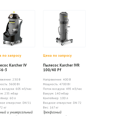
а по запросу
Цена по запросу
есос Karcher IV
Пылесос Karcher IVR
36-3
100/40 Pf
яжение: 230 В
Напряжение: 400 В
ость: 3600 Вт
Мощность: 4700 Вт
к воздуха: 605 м3/час
Поток воздуха: 495 м3/час
ум: 235 мбар
Вакуум: 140 мбар
ейнер: 60 л
Контейнер: 100 л
ное отверстие: DN 51
Входное отверстие: DN 72
72 кг
Вес: 167 кг
ый и универсальный
Трехфазный