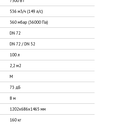
7500 Вт
536 м3/ч (149 л/с)
360 мбар (36000 Па)
DN 72
DN 72 / DN 52
100 л
2,2 м2
M
73 дБ
8 м
1202х686х1465 мм
160 кг