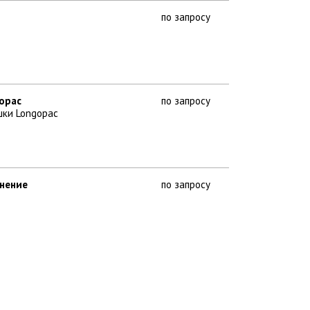
по запросу
gopac
по запросу
шки Longopac
лнение
по запросу