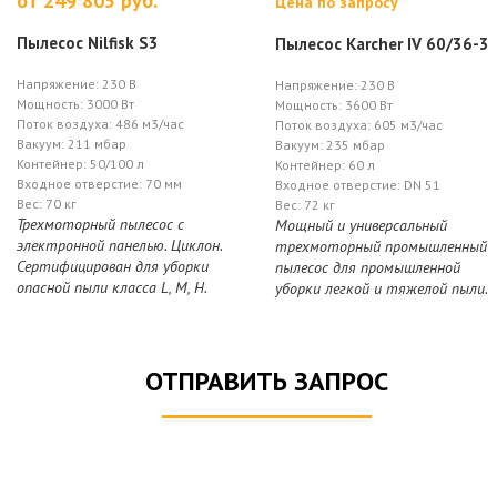
от 249 805 руб.
Цена по запросу
Пылесос Nilfisk S3
Пылесос Karcher IV 60/36-3
Напряжение: 230 В
Напряжение: 230 В
Мощность: 3000 Вт
Мощность: 3600 Вт
Поток воздуха: 486 м3/час
Поток воздуха: 605 м3/час
Вакуум: 211 мбар
Вакуум: 235 мбар
Контейнер: 50/100 л
Контейнер: 60 л
Входное отверстие: 70 мм
Входное отверстие: DN 51
Вес: 70 кг
Вес: 72 кг
Трехмоторный пылесос с
Мощный и универсальный
электронной панелью. Циклон.
трехмоторный промышленный
Сертифицирован для уборки
пылесос для промышленной
опасной пыли класса L, M, H.
уборки легкой и тяжелой пыли.
ОТПРАВИТЬ ЗАПРОС